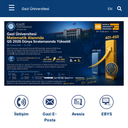
☰
Dil Seçiniz 
Gazi Üniversitesi
EN
Önceki
Sonrak
İletişim
Gazi E-
Avesis
EBYS
Posta